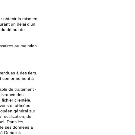
r obtenir la mise en
urant un délai d'un
 du défaut de
essaires au maintien
vendues à des tiers,
nt conformément à
ble de traitement -
livrance des
fichier clientèle,
ées et utilisées
ropéen général sur
rectification, de
nel. Dans les
 de ses données à
à Gerialink