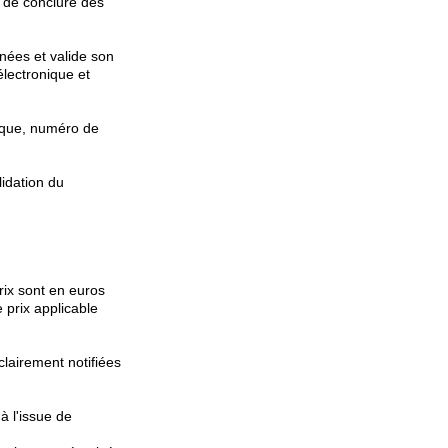
 de conclure des
nées et valide son
électronique et
nique, numéro de
idation du
rix sont en euros
 prix applicable
lairement notifiées
 l'issue de