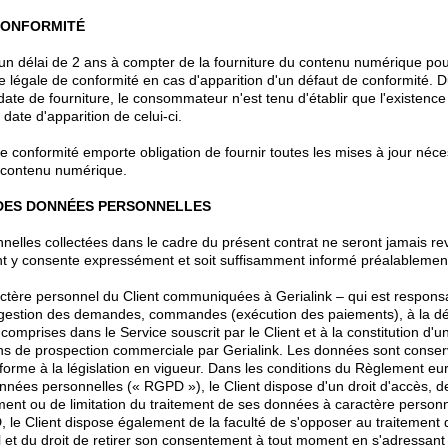
 CONFORMITÉ
'un délai de 2 ans à compter de la fourniture du contenu numérique pou
e légale de conformité en cas d'apparition d'un défaut de conformité. D
date de fourniture, le consommateur n'est tenu d'établir que l'existence
 date d'apparition de celui-ci.
de conformité emporte obligation de fournir toutes les mises à jour néc
u contenu numérique.
 DES DONNÉES PERSONNELLES
elles collectées dans le cadre du présent contrat ne seront jamais re
ent y consente expressément et soit suffisamment informé préalableme
tère personnel du Client communiquées à Gerialink – qui est responsa
a gestion des demandes, commandes (exécution des paiements), à la dé
comprises dans le Service souscrit par le Client et à la constitution d'un 
s de prospection commerciale par Gerialink. Les données sont conserv
orme à la législation en vigueur. Dans les conditions du Règlement eu
nnées personnelles (« RGPD »), le Client dispose d'un droit d'accès, de 
cement ou de limitation du traitement de ses données à caractère person
 le Client dispose également de la faculté de s'opposer au traitement
 et du droit de retirer son consentement à tout moment en s'adressant 