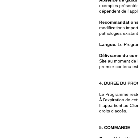
Absence de garanti
exemples présentés 
dépendent de l'appli
Recommandations
modifications impor
pathologies existan
Langue.
Le Program
Délivrance du con
Site au moment de 
premier contenu est
4. DURÉE DU PR
Le Programme reste
À l'expiration de ce
Il appartient au Cli
droits d'accès.
5. COMMANDE