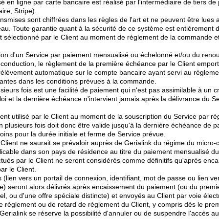
 en ligne par carte bancaire est réalisé par l'intermédiaire de tiers d
ire, Stripe).
nsmises sont chiffrées dans les règles de l'art et ne peuvent être lues
eau. Toute garantie quant à la sécurité de ce système est entièrement d
t sélectionné par le Client au moment de règlement de la commande et
.
tion d'un Service par paiement mensualisé ou échelonné et/ou du reno
reconduction, le règlement de la première échéance par le Client empor
élèvement automatique sur le compte bancaire ayant servi au règleme
antes dans les conditions prévues à la commande.
ieurs fois est une facilité de paiement qui n'est pas assimilable à un c
 loi et la dernière échéance n'intervient jamais après la délivrance du Se
t utilisé par le Client au moment de la souscription du Service par 
n plusieurs fois doit donc être valide jusqu'à la dernière échéance de 
ns pour la durée initiale et ferme de Service prévue.
e Client ne saurait se prévaloir auprès de Gerialink du régime du micro-c
icable dans son pays de résidence au titre du paiement mensualisé du
tués par le Client ne seront considérés comme définitifs qu'après encai
r le Client.
(lien vers un portail de connexion, identifiant, mot de passe ou lien ver
e) seront alors délivrés après encaissement du paiement (ou du premi
, ou d'une offre spéciale distincte) et envoyés au Client par voie élect
 règlement ou de retard de règlement du Client, y compris dès le prem
Gerialink se réserve la possibilité d'annuler ou de suspendre l'accès a