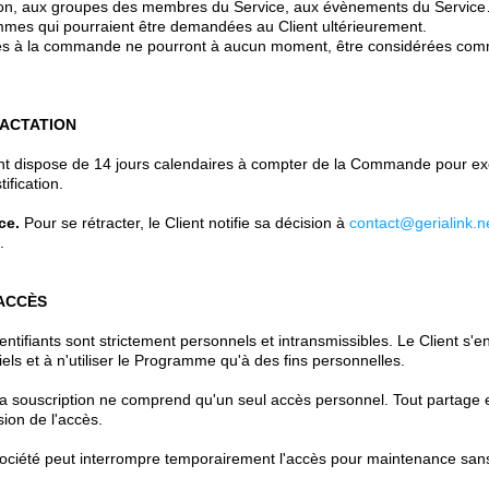
on, aux groupes des membres du Service, aux évènements du Service…
mes qui pourraient être demandées au Client ultérieurement.
s à la commande ne pourront à aucun moment, être considérées com
RACTATION
nt dispose de 14 jours calendaires à compter de la Commande pour exe
tification.
ce.
Pour se rétracter, le Client notifie sa décision à
contact@gerialink.n
.
'ACCÈS
ntifiants sont strictement personnels et intransmissibles. Le Client s'e
els et à n'utiliser le Programme qu'à des fins personnelles.
 souscription ne comprend qu'un seul accès personnel. Tout partage es
ion de l'accès.
ciété peut interrompre temporairement l'accès pour maintenance sans