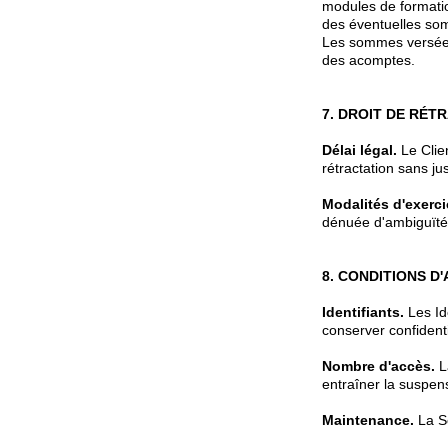
modules de formati
des éventuelles som
Les sommes versée
des acomptes.
7. DROIT DE RÉT
Délai légal.
Le Clie
rétractation sans jus
Modalités d'exerci
dénuée d'ambiguïté
8. CONDITIONS D
Identifiants.
Les Ide
conserver confidenti
Nombre d'accès.
La
entraîner la suspens
Maintenance.
La So