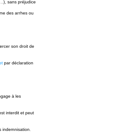
), sans préjudice
me des arrhes ou
rcer son droit de
et
par déclaration
ngage à les
t interdit et peut
 indemnisation.