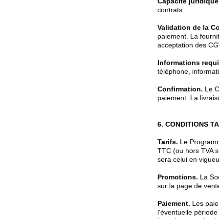
Capacité juridique
contrats.
Validation de la 
paiement. La fournit
acceptation des CG
Informations requi
téléphone, informat
Confirmation.
Le Cl
paiement. La livrai
6. CONDITIONS T
Tarifs.
Le Programme 
TTC (ou hors TVA si 
sera celui en vigu
Promotions.
La Soc
sur la page de vent
Paiement.
Les paie
l'éventuelle période