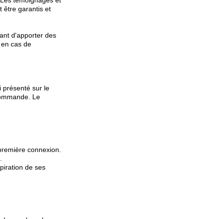
. Les témoignages et
 être garantis et
ant d'apporter des
t en cas de
 présenté sur le
Commande. Le
première connexion.
.
piration de ses