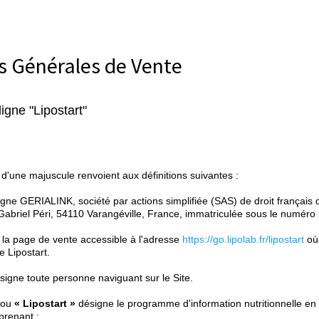
s Générales de Vente
gne "Lipostart"
 d'une majuscule renvoient aux définitions suivantes :
gne GERIALINK, société par actions simplifiée (SAS) de droit français d
 Gabriel Péri, 54110 Varangéville, France, immatriculée sous le numé
la page de vente accessible à l'adresse
https://go.lipolab.fr/lipostart
où 
 Lipostart.
igne toute personne naviguant sur le Site.
ou
« Lipostart »
désigne le programme d'information nutritionnelle en
renant :