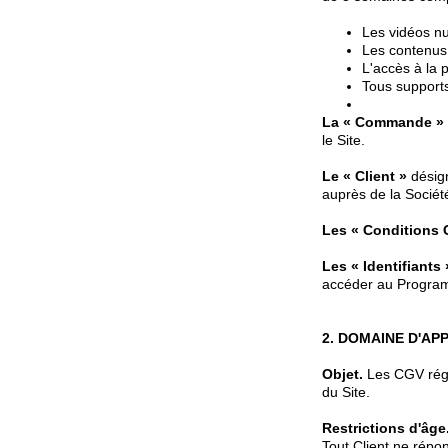
Les vidéos nu
Les contenus
L'accès à la 
Tous supports
La « Commande »
le Site.
Le « Client »
désign
auprès de la Sociét
Les « Conditions 
Les « Identifiants 
accéder au Progra
2. DOMAINE D'AP
Objet.
Les CGV régis
du Site.
Restrictions d'âge
Tout Client ne répo