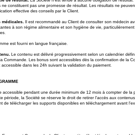
e de résultat.
La Société n'est tenue à aucune obligation de résultat
ne constituent pas une promesse de résultat. Les résultats ne peuvent
cation effective des conseils par le Client.
 médicales.
Il est recommandé au Client de consulter son médecin av
tantes à son régime alimentaire et son hygiène de vie, particulièremen
tes.
me est fourni en langue française.
tenu.
Le contenu est délivré progressivement selon un calendrier défini
la Commande. Les bonus sont accessibles dès la confirmation de la 
 accessible dans les 24h suivant la validation du paiement.
OGRAMME
 accessible pendant une durée minimum de 12 mois à compter de la 
tte période, la Société se réserve le droit de retirer l'accès aux contenus
ent de télécharger les supports disponibles en téléchargement avant l'ex