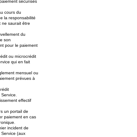
e paiement sécurisés
 au cours du
e la responsabilité
 ne saurait être
uvellement du
te son
nt pour le paiement
rédit ou microcrédit
rvice qui en fait
règlement mensuel ou
paiement prévues à
rédit
 Service.
ssement effectif
s un portail de
er paiement en cas
ronique.
ier incident de
u Service (aux