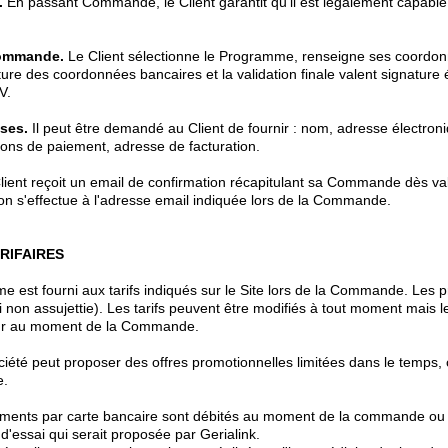
.
En passant Commande, le Client garantit qu'il est légalement capable
Commande.
Le Client sélectionne le Programme, renseigne ses coordon
ure des coordonnées bancaires et la validation finale valent signature 
V.
ses.
Il peut être demandé au Client de fournir : nom, adresse électro
ions de paiement, adresse de facturation.
ient reçoit un email de confirmation récapitulant sa Commande dès val
son s'effectue à l'adresse email indiquée lors de la Commande.
ARIFAIRES
est fourni aux tarifs indiqués sur le Site lors de la Commande. Les p
non assujettie). Les tarifs peuvent être modifiés à tout moment mais le
eur au moment de la Commande.
iété peut proposer des offres promotionnelles limitées dans le temps, c
e.
ments par carte bancaire sont débités au moment de la commande ou à
 d'essai qui serait proposée par Gerialink.