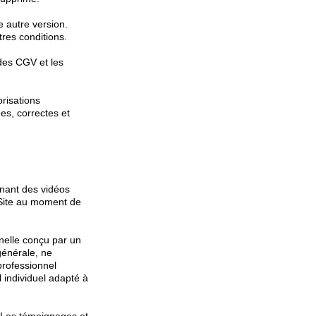
e autre version.
tres conditions.
des CGV et les
orisations
es, correctes et
nant des vidéos
e Site au moment de
nelle conçu par un
 générale, ne
professionnel
 individuel adapté à