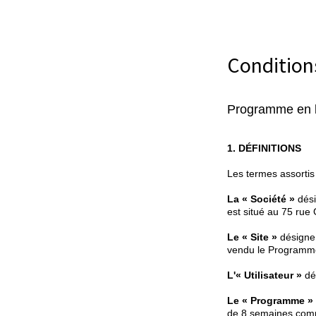
Condition
Programme en li
1. DÉFINITIONS
Les termes assortis
La « Société »
dési
est situé au 75 rue
Le « Site »
désigne 
vendu le Programme
L'« Utilisateur »
dés
Le « Programme »
de 8 semaines comp