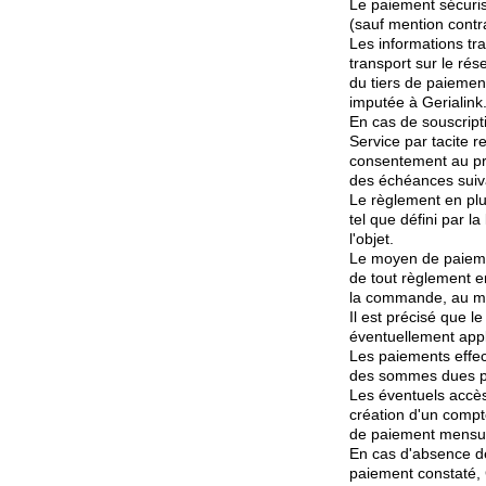
Le paiement sécurisé
(sauf mention contra
Les informations tra
transport sur le rés
du tiers de paiemen
imputée à Gerialink
En cas de souscrip
Service par tacite 
consentement au pr
des échéances suiv
Le règlement en plus
tel que défini par la
l'objet.
Le moyen de paiemen
de tout règlement e
la commande, au moi
Il est précisé que l
éventuellement appl
Les paiements effec
des sommes dues pa
Les éventuels accès 
création d'un compt
de paiement mensuel
En cas d'absence de
paiement constaté, 