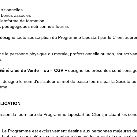
tritionnelles
 bonus associés
plateforme de formation
 pédagogiques nutritionnels fournis
désigne toute souscription du Programme Lipostart par le Client auprès
e la personne physique ou morale, professionnelle ou non, souscriva
é.
Générales de Vente » ou « CGV »
désigne les présentes conditions g
»
désigne le nom d'utilisateur et mot de passe fournis par la Société au
mme.
PLICATION
sent la fourniture du Programme Lipostart au Client, incluant les condit
.
Le Programme est exclusivement destiné aux personnes majeures de 
ndant pas à ces critères sera remboursé immédiatement et son accès 